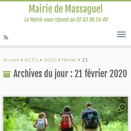
Mairie de Massaguel
La Mairie vous répond au 05 63 98 54 40
Accueil
»
ACTU
»
2020
»
février
»
21
Archives du jour :
21 février 2020
7